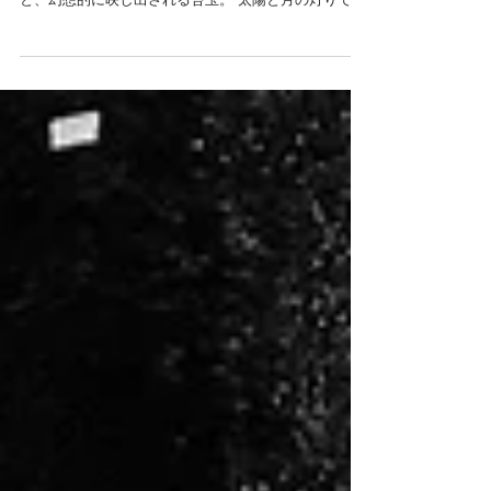
月を浴びる苔玉
苔玉壁画のライトアップ調整に立ち会いました。 ライ
ティングイメージは、月の輝きを浴びるように ぼやっ
と、幻想的に映し出される苔玉。 太陽と月の灯りで、
違って見える苔玉をお楽しみください。 たまたま通り
かかった人が壁画の写真を撮っていた。 それから僕に
声をかけてきた。...