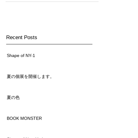
鮮明になっていく。 白い壁、 黒い線、 午前の窓から
の明るい光 午後のやわらかい光。 窓辺にたたずむ女神
を...
Recent Posts
Shape of NY-1
夏の個展を開催します。
夏の色
BOOK MONSTER