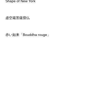
Shape of New York
虚空蔵菩薩窟仏
赤い如来「Bouddha rouge」
Maitreya Bodhisattva
Manjushri Bodhisattva
白いVISION