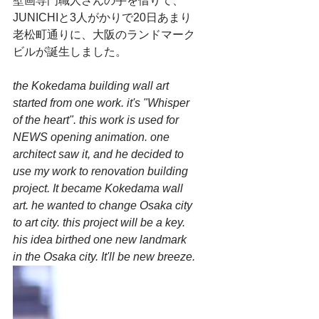
壁画専門職人さんの手を借りて、
JUNICHIと3人がかりで20日あまり
老松町通りに、大阪のランドマーク
ビルが誕生しました。
the Kokedama building wall art 
started from one work. it's "Whisper 
of the heart". this work is used for 
NEWS opening animation. one 
architect saw it, and he decided to 
use my work to renovation building 
project. It became Kokedama wall 
art. he wanted to change Osaka city 
to art city. this project will be a key. 
his idea birthed one new landmark 
in the Osaka city. It'll be new breeze.