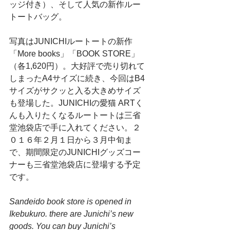
ッジ付き）、そして人気の新作ルー
トートバッグ。 
写真はJUNICHIルートートの新作
「More books」「BOOK STORE」
（各1,620円）。大好評で売り切れて
しまったA4サイズに続き、今回はB4
サイズがサクッと入る大きめサイズ
も登場した。JUNICHIの愛猫 ARTく
んも入りたくなるルートートは三省
堂池袋店で手に入れてください。２
０１６年２月１日から３月中旬ま
で、期間限定のJUNICHIグッズコー
ナーも三省堂池袋店に登場する予定
です。 
Sandeido book store is opened in 
Ikebukuro. there are Junichi’s new 
goods. You can buy Junichi’s 