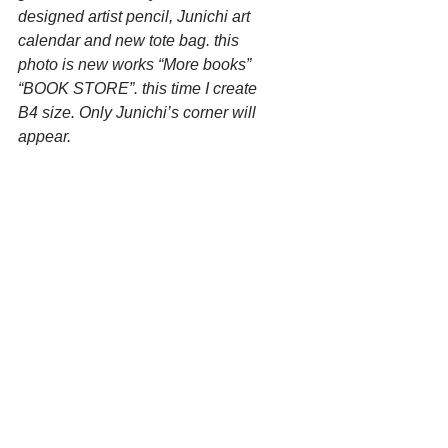
designed artist pencil, Junichi art 
calendar and new tote bag. this 
photo is new works “More books” 
“BOOK STORE”. this time I create 
B4 size. Only Junichi’s corner will 
appear.