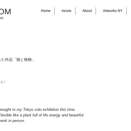
COM
Home
movie
About
Artworks NY
ed.
った作品「猫と植物」
しい
brought to my Tokyo solo exhibition this time. 
exible like a plant full of life energy and beautiful.
 work in person.