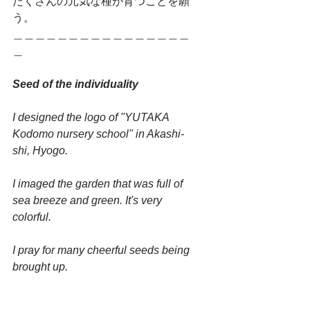
たくさんの元気な種が育つことを願
う。
＿＿＿＿＿＿＿＿＿＿＿＿＿＿＿＿
＿
Seed of the individuality
I designed the logo of "YUTAKA 
Kodomo nursery school" in Akashi-
shi, Hyogo.
I imaged the garden that was full of 
sea breeze and green. It's very 
colorful.
I pray for many cheerful seeds being 
brought up.