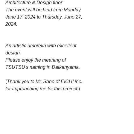
Architecture & Design floor 
The event will be held from Monday, 
June 17, 2024 to Thursday, June 27, 
2024.
An artistic umbrella with excellent 
design.
Please enjoy the meaning of 
TSUTSU's naming in Daikanyama.
(
Thank you to Mr. Sano of EICHI inc. 
for approaching me for this project.
)