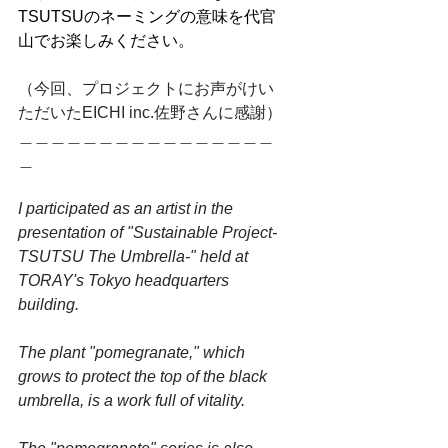
TSUTSUのネーミングの意味を代官
山でお楽しみください。
（今回、プロジェクトにお声がけい
ただいたEICHI inc.佐野さんに感謝）
＿＿＿＿＿＿＿＿＿＿＿＿＿＿＿＿
＿
I participated as an artist in the 
presentation of "Sustainable Project-
TSUTSU The Umbrella-" held at 
TORAY's Tokyo headquarters 
building.
The plant "pomegranate," which 
grows to protect the top of the black 
umbrella, is a work full of vitality.