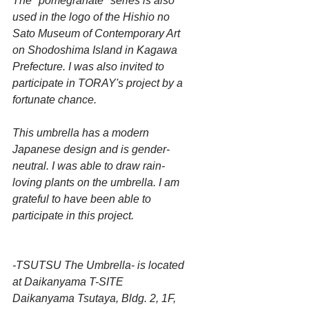
The "pomegranate" series is also 
used in the logo of the Hishio no 
Sato Museum of Contemporary Art 
on Shodoshima Island in Kagawa 
Prefecture. I was also invited to 
participate in TORAY's project by a 
fortunate chance.
This umbrella has a modern 
Japanese design and is gender-
neutral. I was able to draw rain-
loving plants on the umbrella. I am 
grateful to have been able to 
participate in this project.
-TSUTSU The Umbrella- is located 
at Daikanyama T-SITE
Daikanyama Tsutaya, Bldg. 2, 1F, 