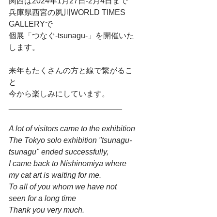
関西は2024年1月27日-2月4日まで
兵庫県西宮の夙川WORLD TIMES 
GALLERYで
個展「つなぐ-tsunagu-」を開催いた
します。
来年もたくさんの方と線で繋がるこ
と
今から楽しみにしています。
__________________________
A lot of visitors came to the exhibition
The Tokyo solo exhibition "tsunagu-
tsunagu" ended successfully,
I came back to Nishinomiya where 
my cat art is waiting for me.
To all of you whom we have not 
seen for a long time
Thank you very much.